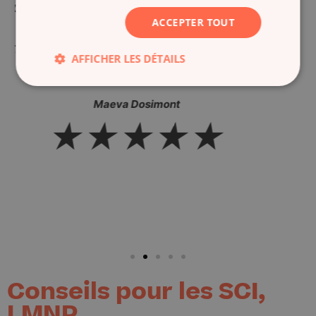
fessionnel,
ACCEPTER TOUT
Adrien Caperaa
 répond à
★★★★
recommande
AFFICHER LES DÉTAILS
★
Conseils pour les SCI,
LMNP