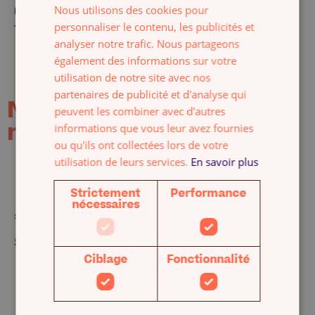
Nous utilisons des cookies pour
Un conseiller de confiance
ENGLISH
personnaliser le contenu, les publicités et
toujours réactif
analyser notre trafic. Nous partageons
également des informations sur votre
Commencer maintenant
utilisation de notre site avec nos
partenaires de publicité et d'analyse qui
Nos clients en parlent
peuvent les combiner avec d'autres
mieux que nous
informations que vous leur avez fournies
ou qu'ils ont collectées lors de votre
utilisation de leurs services.
En savoir plus
Strictement
Performance
ait est un
" Excellent service ! Répond 
nécessaires
st au petit
attentes du mieux possible. Me
 du projet
Louise pour sa disponibilité et
Ciblage
Fonctionnalité
rapidement
conseils, elle a su m'orienter v
expert
cabinet comptable qui me con
ils m'ont
parfaitement. "