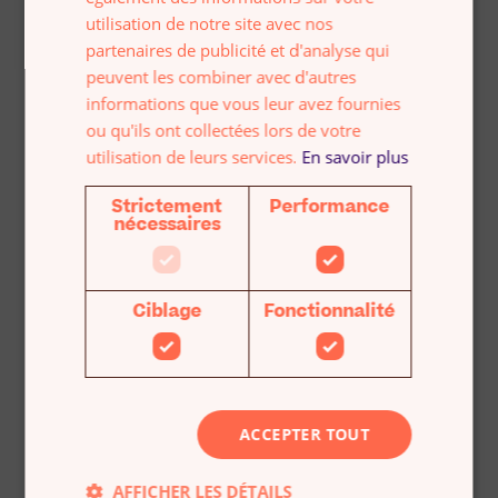
accompagner ?
utilisation de notre site avec nos
partenaires de publicité et d'analyse qui
peuvent les combiner avec d'autres
Inès sera ravie de
informations que vous leur avez fournies
Accroissement de votre crédibilité
répondre à vos
ou qu'ils ont collectées lors de votre
questions et vous
utilisation de leurs services.
En savoir plus
accompagner dans
votre recherche
Strictement
Performance
nécessaires
Prendre rendez-vous
Concentration sur votre activité
Ciblage
Fonctionnalité
ACCEPTER TOUT
Conseils pour une prise de décision
AFFICHER LES DÉTAILS