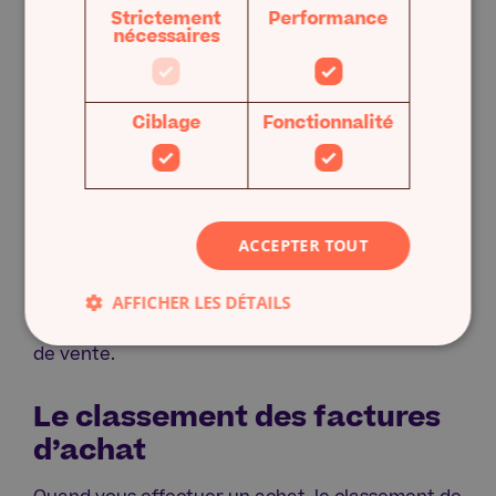
part si vous avez des paiements en attente.
Strictement
Performance
nécessaires
Le classement des factures
de vente
Ciblage
Fonctionnalité
Si vous avez un logiciel comptable, il est possible
d’automatiser la saisie des factures de vente. Il
suffira de les classer au format PDF dans un
dossier prévu à cet effet. Dans votre dossier,
ACCEPTER TOUT
vous pouvez les classer par numéros de facture,
par client (avec la date) ou encore par date
AFFICHER LES DÉTAILS
d’émission (ou d’échéance). Le principe sera le
même pour un classement papier des factures
de vente.
Le classement des factures
d’achat