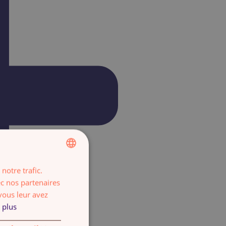
notre trafic.
FRENCH
ec nos partenaires
ENGLISH
vous leur avez
 plus