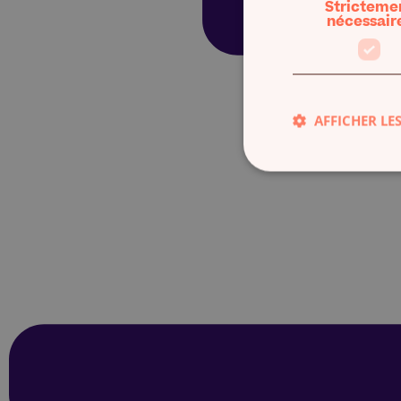
Stricteme
nécessair
AFFICHER LES