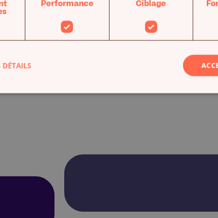
nt
Performance
Ciblage
Fo
es
 DÉTAILS
ACC