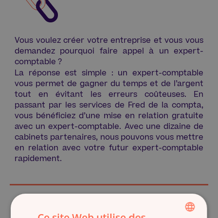
Vous voulez créer votre entreprise et vous vous
demandez pourquoi faire appel à un expert-
comptable ?
La réponse est simple : un expert-comptable
vous permet de gagner du temps et de l’argent
tout en évitant les erreurs coûteuses. En
passant par les services de Fred de la compta,
vous bénéficiez d’une mise en relation gratuite
avec un expert-comptable. Avec une dizaine de
cabinets partenaires, nous pouvons vous mettre
en relation avec votre futur expert-comptable
rapidement.
Ce site Web utilise des