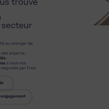
us trouve
e
 secteur
ité ou changer de
c des experts-
ble.
une
à tous nos
, négociée par Fred.
te
s engagement ​