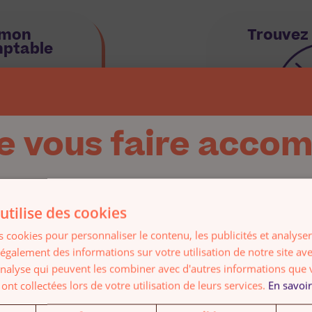
 mon
Trouvez 
mptable
e vous faire acco
plus
En s
utilise des cookies
 cookies pour personnaliser le contenu, les publicités et analyser 
galement des informations sur votre utilisation de notre site av
Inès sera ravie de répondre à v
'analyse qui peuvent les combiner avec d'autres informations que 
accompagner dans votr
 ont collectées lors de votre utilisation de leurs services.
En savoir