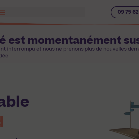
09 75 62
ité est momentanément s
ment interrompu et nous ne prenons plus de nouvelles de
dée.
able
d