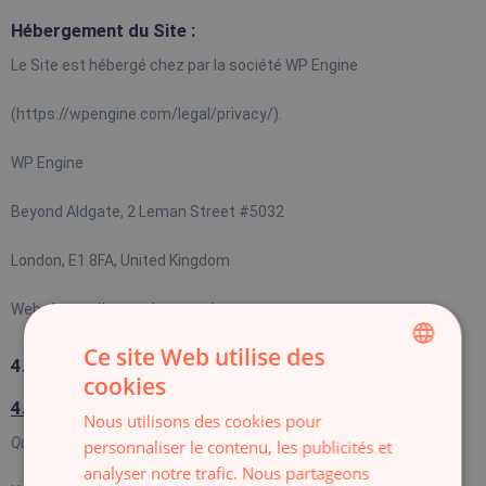
Hébergement du Site :
Le Site est hébergé chez par la société WP Engine 
(https://wpengine.com/legal/privacy/).
WP Engine
Beyond Aldgate, 2 Leman Street #5032
London, E1 8FA, United Kingdom
Web :
https://wpengine.com/
Ce site Web utilise des
4. COOKIES
cookies
FRENCH
4.1
Utilisation des cookies
Nous utilisons des cookies pour
ENGLISH
Qu’est-ce qu’un cookie ?
personnaliser le contenu, les publicités et
analyser notre trafic. Nous partageons